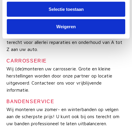
(R1234YF) als met oudere wagens (R134A) bij ons
terecht.
Selectie toestaan
REPARATIES EN ONDERHOUD VAN A TOT Z
Weigeren
JCS CARS ontvangt alle merken met open armen maar
is gespecialiseerd in Duitse wagens. U kunt bij ons
terecht voor allerlei reparaties en onderhoud van A tot
Z aan uw auto.
CARROSSERIE
Wij (de)monteren uw carrosserie. Grote en kleine
herstellingen worden door onze partner op locatie
uitgevoerd. Contacteer ons voor vrijblijvende
informatie.
BANDENSERVICE
Wij monteren uw zomer- en winterbanden op velgen
aan de scherpste prijs! U kunt ook bij ons terecht om
uw banden professioneel te laten uitbalanceren.